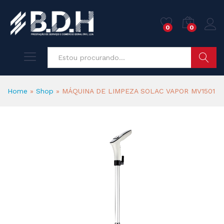
0
0
Pesquisa
Home
»
Shop
»
MÁQUINA DE LIMPEZA SOLAC VAPOR MV1501