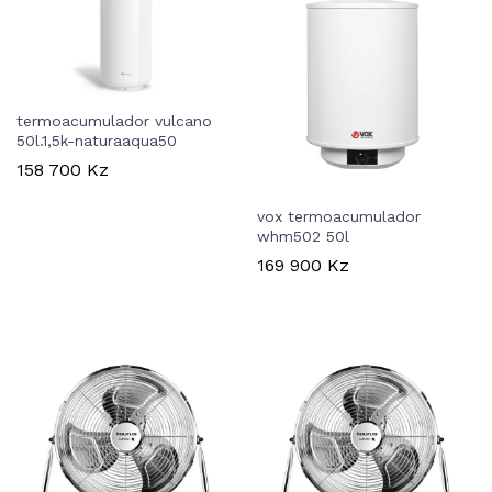
termoacumulador vulcano
50l.1,5k-naturaaqua50
158 700
Kz
vox termoacumulador
whm502 50l
169 900
Kz