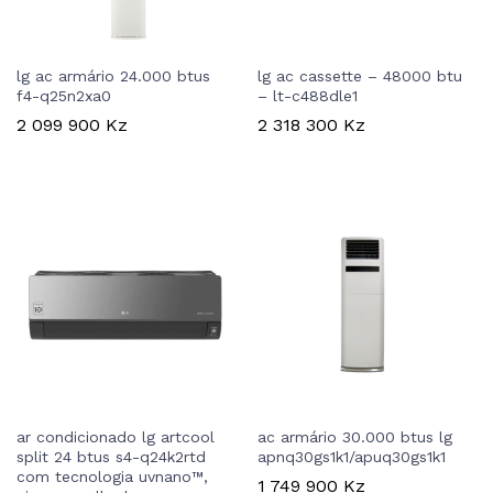
lg ac armário 24.000 btus
lg ac cassette – 48000 btu
f4-q25n2xa0
– lt-c488dle1
2 099 900
Kz
2 318 300
Kz
ar condicionado lg artcool
ac armário 30.000 btus lg
split 24 btus s4-q24k2rtd
apnq30gs1k1/apuq30gs1k1
com tecnologia uvnano™,
1 749 900
Kz