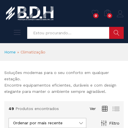
0
0
Pesquisa
Home
»
Climatização
Soluções modernas para o seu conforto em qualquer
eço
eço
estação.
nimo
ximo
Encontre equipamentos eficientes, duráveis e com design
elegante para manter o ambiente sempre agradável.
49
Produtos encontrados
Ver
Ordenar por mais recente
Filtro