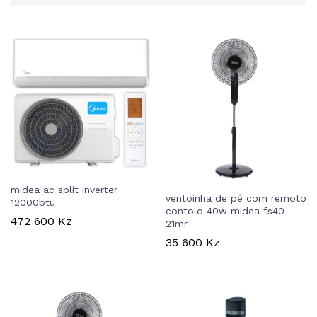
midea ac split inverter
ventoinha de pé com remoto
12000btu
contolo 40w midea fs40-
472 600
Kz
21mr
35 600
Kz