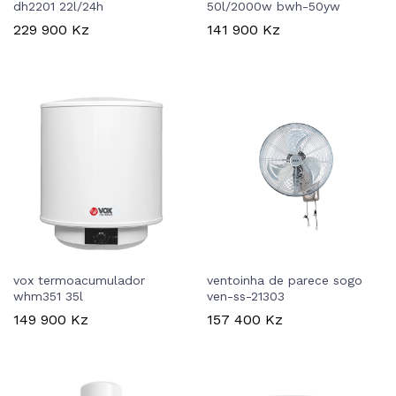
dh2201 22l/24h
50l/2000w bwh-50yw
229 900
Kz
141 900
Kz
vox termoacumulador
ventoinha de parece sogo
whm351 35l
ven-ss-21303
149 900
Kz
157 400
Kz