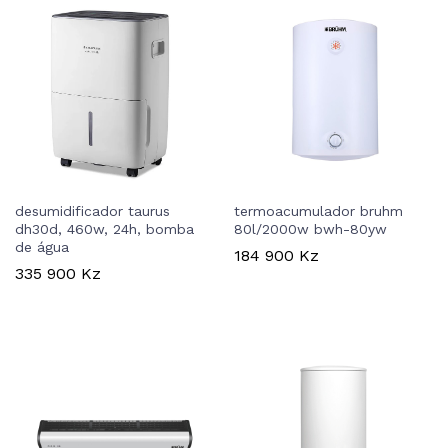
desumidificador taurus
termoacumulador bruhm
dh30d, 460w, 24h, bomba
80l/2000w bwh-80yw
de água
184 900
Kz
335 900
Kz