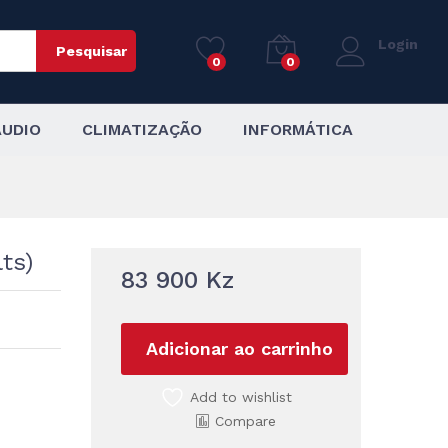
83 900
Kz
Adicionar ao carrinho
Login
Pesquisar
0
0
AUDIO
CLIMATIZAÇÃO
INFORMÁTICA
lts)
83 900
Kz
Adicionar ao carrinho
Add to wishlist
Compare