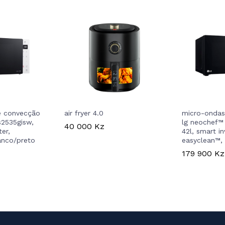
e convecção
air fryer 4.0
micro-ondas
2535gisw,
lg neochef™
40 000
Kz
ter,
42l, smart in
anco/preto
easyclean™,
179 900
Kz