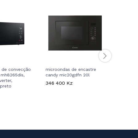
 de convecção
microondas de encastre
máquina d
 mh8265dis,
candy mic20gdfn 20l
roupa lg 
verter,
kgs, aidd
346 400
Kz
 preto
1 399 9