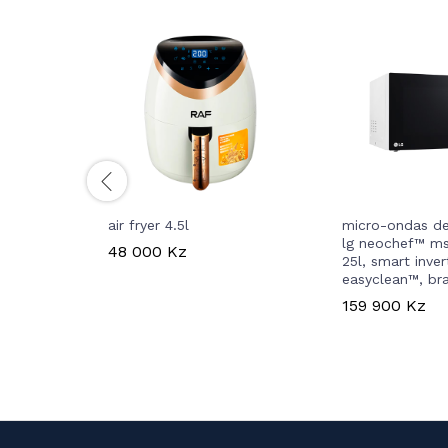
air fryer 4.5l
micro-ondas d
lg neochef™ ms
48 000
Kz
25l, smart inver
easyclean™, br
159 900
Kz