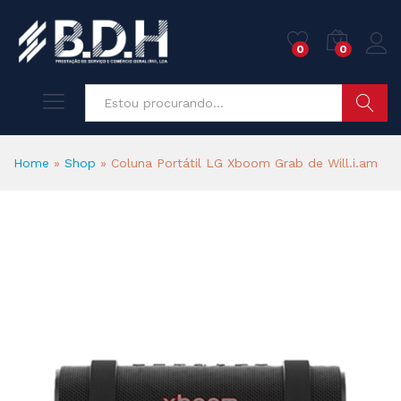
0
0
Pesquisa
Home
»
Shop
»
Coluna Portátil LG Xboom Grab de Will.i.am