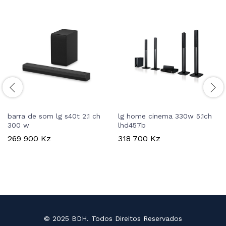
barra de som lg s40t 2.1 ch
lg home cinema 330w 5.1ch
300 w
lhd457b
269 900
Kz
318 700
Kz
© 2025 BDH. Todos Direitos Reservados