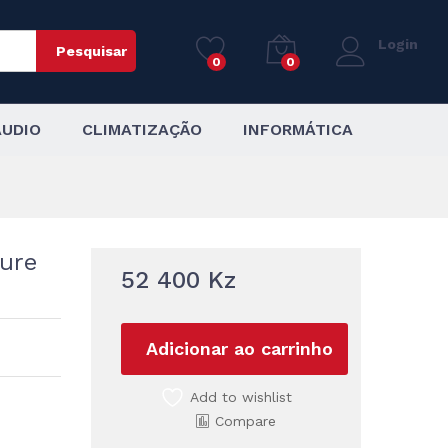
52 400
Kz
Adicionar ao carrinho
Login
Pesquisar
0
0
AUDIO
CLIMATIZAÇÃO
INFORMÁTICA
ure
52 400
Kz
Adicionar ao carrinho
Add to wishlist
Compare