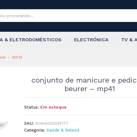
cure Beurer – MP41
A & ELETRODOMÉSTICOS
ELECTRÓNICA
TV & 
urer – MP41
conjunto de manicure e pedic
beurer – mp41
Status:
Em estoque
SKU:
6064000041177
Categoria:
Saúde & Beleza