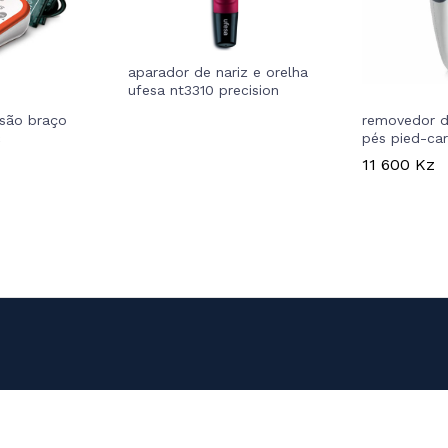
aparador de nariz e orelha
ufesa nt3310 precision
são braço
removedor d
c
pés pied-ca
11 600
Kz