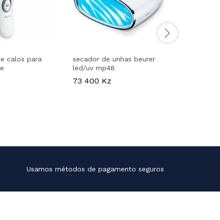
e calos para
secador de unhas beurer
pistola 
re
led/uv mp48
beurer m
limitada
73 400
Kz
104 900
Usamos métodos de pagamento seguros