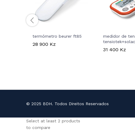
termómetro beurer ft85
medidor de ten
tensiotek+sola
28 900
Kz
31 400
Kz
© 2025 BDH. Todos Direitos Reservados
Select at least 2 products
to compare