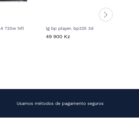
4 720w hifi
lg bp player. bp325 3d
barra de 
ch, 600 w,
z
49 900
Kz
inteligênc
pro
374 900
Usamos métodos de pagamento seguros