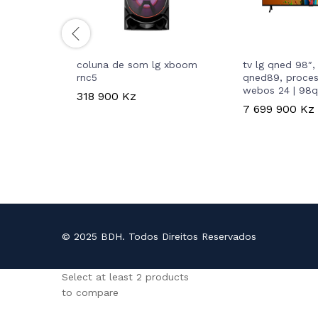
coluna de som lg xboom
tv lg qned 98″, 
rnc5
qned89, proces
webos 24 | 98
318 900
Kz
7 699 900
Kz
© 2025 BDH. Todos Direitos Reservados
Select at least 2 products
to compare