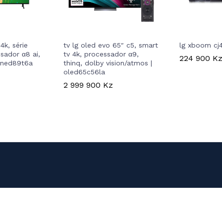
4k, série
tv lg oled evo 65″ c5, smart
lg xboom cj4
sador α8 ai,
tv 4k, processador α9,
224 900
K
qned89t6a
thinq, dolby vision/atmos |
oled65c56la
2 999 900
Kz